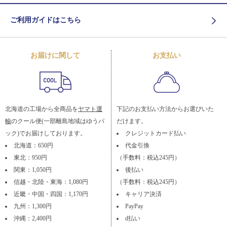
ご利用ガイドはこちら
お届けに関して
お支払い
北海道の工場から全商品を
ヤマト運
下記のお支払い方法からお選びいた
輸
のクール便(一部離島地域はゆうパ
だけます。
ック)でお届けしております。
クレジットカード払い
北海道：650円
代金引換
東北：950円
（手数料：税込245円）
関東：1,050円
後払い
信越・北陸・東海：1,080円
（手数料：税込245円）
近畿・中国・四国：1,170円
キャリア決済
九州：1,300円
PayPay
沖縄：2,400円
d払い