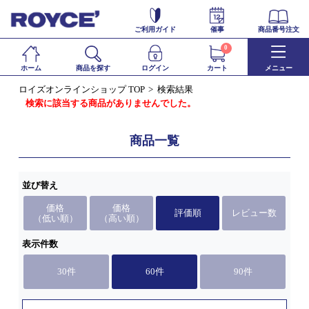
ご利用ガイド
催事
商品番号注文
0
ホーム
商品を探す
ログイン
カート
メニュー
ロイズオンラインショップ TOP
検索結果
検索に該当する商品がありませんでした。
商品一覧
並び替え
価格
価格
評価順
レビュー数
（低い順）
（高い順）
表示件数
30件
60件
90件