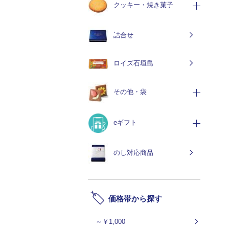
クッキー・焼き菓子
詰合せ
ロイズ石垣島
その他・袋
eギフト
のし対応商品
価格帯から探す
～￥1,000