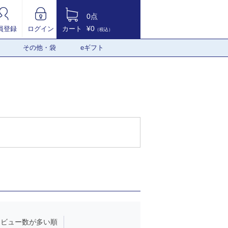
0点
¥0
員登録
ログイン
カート
（税込）
その他・袋
eギフト
レビュー数が多い順