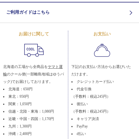
ご利用ガイドはこちら
お届けに関して
お支払い
北海道の工場から全商品を
ヤマト運
下記のお支払い方法からお選びいた
輸
のクール便(一部離島地域はゆうパ
だけます。
ック)でお届けしております。
クレジットカード払い
北海道：650円
代金引換
東北：950円
（手数料：税込245円）
関東：1,050円
後払い
信越・北陸・東海：1,080円
（手数料：税込245円）
近畿・中国・四国：1,170円
キャリア決済
九州：1,300円
PayPay
沖縄：2,400円
d払い