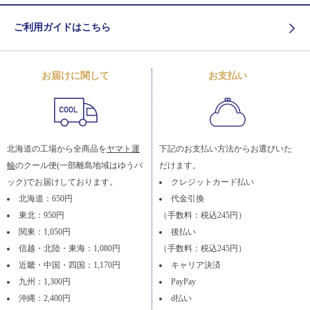
ご利用ガイドはこちら
お届けに関して
お支払い
北海道の工場から全商品を
ヤマト運
下記のお支払い方法からお選びいた
輸
のクール便(一部離島地域はゆうパ
だけます。
ック)でお届けしております。
クレジットカード払い
北海道：650円
代金引換
東北：950円
（手数料：税込245円）
関東：1,050円
後払い
信越・北陸・東海：1,080円
（手数料：税込245円）
近畿・中国・四国：1,170円
キャリア決済
九州：1,300円
PayPay
沖縄：2,400円
d払い