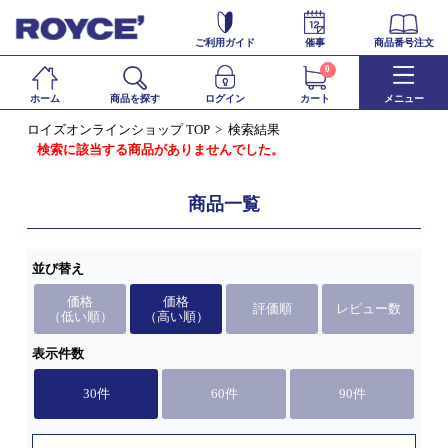
ご利用ガイド
催事
商品番号注文
0
ホーム
商品を探す
ログイン
カート
メニュー
ロイズオンラインショップ TOP
検索結果
検索に該当する商品がありませんでした。
商品一覧
並び替え
価格
価格
評価順
レビュー数
（低い順）
（高い順）
表示件数
30件
60件
90件