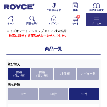
ご利用ガイド
催事
商品番号注文
0
ホーム
商品を探す
ログイン
カート
メニュー
ロイズオンラインショップ TOP
検索結果
検索に該当する商品がありませんでした。
商品一覧
並び替え
価格
価格
評価順
レビュー数
（低い順）
（高い順）
表示件数
30件
60件
90件