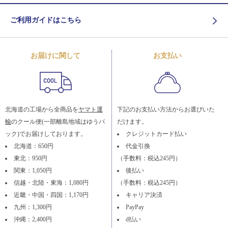
ご利用ガイドはこちら
お届けに関して
お支払い
北海道の工場から全商品を
ヤマト運
下記のお支払い方法からお選びいた
輸
のクール便(一部離島地域はゆうパ
だけます。
ック)でお届けしております。
クレジットカード払い
北海道：650円
代金引換
東北：950円
（手数料：税込245円）
関東：1,050円
後払い
信越・北陸・東海：1,080円
（手数料：税込245円）
近畿・中国・四国：1,170円
キャリア決済
九州：1,300円
PayPay
沖縄：2,400円
d払い