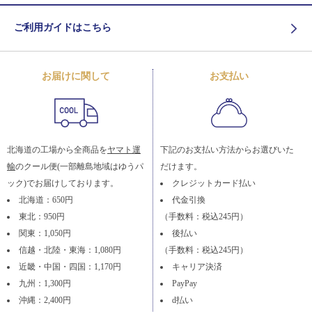
ご利用ガイドはこちら
お届けに関して
お支払い
北海道の工場から全商品を
ヤマト運
下記のお支払い方法からお選びいた
輸
のクール便(一部離島地域はゆうパ
だけます。
ック)でお届けしております。
クレジットカード払い
北海道：650円
代金引換
東北：950円
（手数料：税込245円）
関東：1,050円
後払い
信越・北陸・東海：1,080円
（手数料：税込245円）
近畿・中国・四国：1,170円
キャリア決済
九州：1,300円
PayPay
沖縄：2,400円
d払い