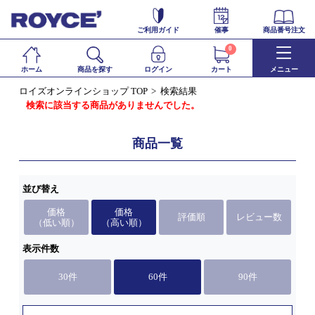
ご利用ガイド
催事
商品番号注文
0
ホーム
商品を探す
ログイン
カート
メニュー
ロイズオンラインショップ TOP
検索結果
検索に該当する商品がありませんでした。
商品一覧
並び替え
価格
価格
評価順
レビュー数
（低い順）
（高い順）
表示件数
30件
60件
90件