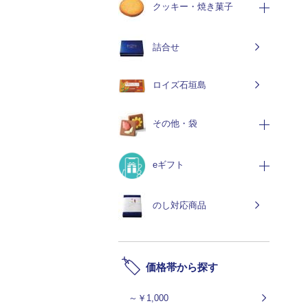
クッキー・焼き菓子
詰合せ
ロイズ石垣島
その他・袋
eギフト
のし対応商品
価格帯から探す
～￥1,000