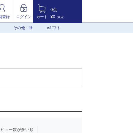
0点
¥0
員登録
ログイン
カート
（税込）
その他・袋
eギフト
レビュー数が多い順