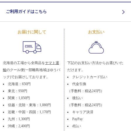
ご利用ガイドはこちら
お届けに関して
お支払い
北海道の工場から全商品を
ヤマト運
下記のお支払い方法からお選びいた
輸
のクール便(一部離島地域はゆうパ
だけます。
ック)でお届けしております。
クレジットカード払い
北海道：650円
代金引換
東北：950円
（手数料：税込245円）
関東：1,050円
後払い
信越・北陸・東海：1,080円
（手数料：税込245円）
近畿・中国・四国：1,170円
キャリア決済
九州：1,300円
PayPay
沖縄：2,400円
d払い