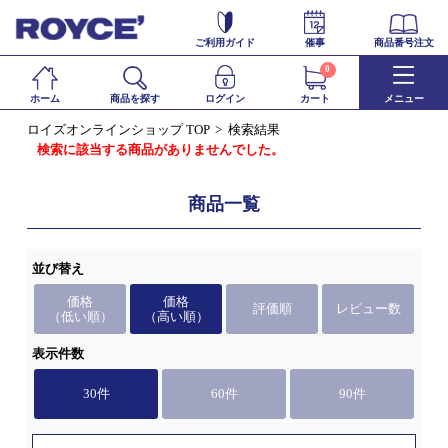
ご利用ガイド
催事
商品番号注文
0
ホーム
商品を探す
ログイン
カート
メニュー
ロイズオンラインショップ TOP
検索結果
検索に該当する商品がありませんでした。
商品一覧
並び替え
価格
価格
評価順
レビュー数
（低い順）
（高い順）
表示件数
30件
60件
90件