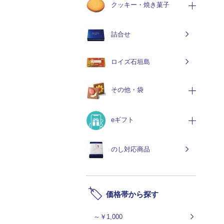
クッキー・焼き菓子
詰合せ
ロイズ石垣島
その他・袋
eギフト
のし対応商品
価格帯から探す
～￥1,000