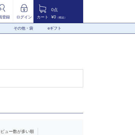
0点
¥0
員登録
ログイン
カート
（税込）
その他・袋
eギフト
レビュー数が多い順