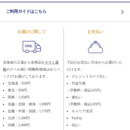
ご利用ガイドはこちら
お届けに関して
お支払い
北海道の工場から全商品を
ヤマト運
下記のお支払い方法からお選びいた
輸
のクール便(一部離島地域はゆうパ
だけます。
ック)でお届けしております。
クレジットカード払い
北海道：650円
代金引換
東北：950円
（手数料：税込245円）
関東：1,050円
後払い
信越・北陸・東海：1,080円
（手数料：税込245円）
近畿・中国・四国：1,170円
キャリア決済
九州：1,300円
PayPay
沖縄：2,400円
d払い