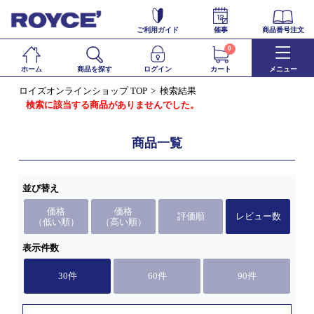
ご利用ガイド
催事
商品番号注文
0
ホーム
商品を探す
ログイン
カート
メニュー
ロイズオンラインショップ TOP
検索結果
検索に該当する商品がありませんでした。
商品一覧
並び替え
価格
価格
評価順
レビュー数
（低い順）
（高い順）
表示件数
30件
60件
90件