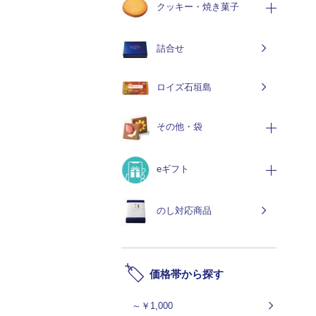
クッキー・焼き菓子
詰合せ
ロイズ石垣島
その他・袋
eギフト
のし対応商品
価格帯から探す
～￥1,000