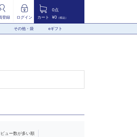
0点
¥0
員登録
ログイン
カート
（税込）
その他・袋
eギフト
レビュー数が多い順