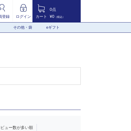
0点
¥0
員登録
ログイン
カート
（税込）
その他・袋
eギフト
レビュー数が多い順