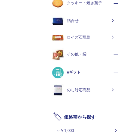
クッキー・焼き菓子
詰合せ
ロイズ石垣島
その他・袋
eギフト
のし対応商品
価格帯から探す
～￥1,000