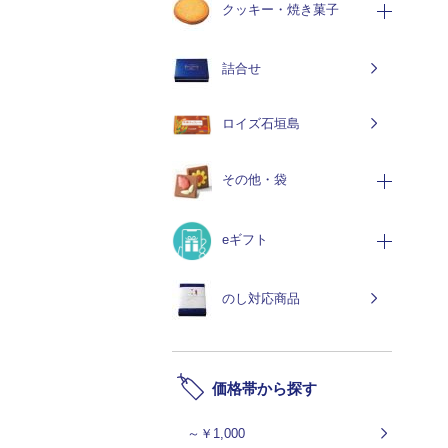
クッキー・焼き菓子
詰合せ
ロイズ石垣島
その他・袋
eギフト
のし対応商品
価格帯から探す
～￥1,000