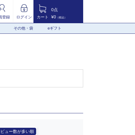
0点
¥0
員登録
ログイン
カート
（税込）
その他・袋
eギフト
レビュー数が多い順