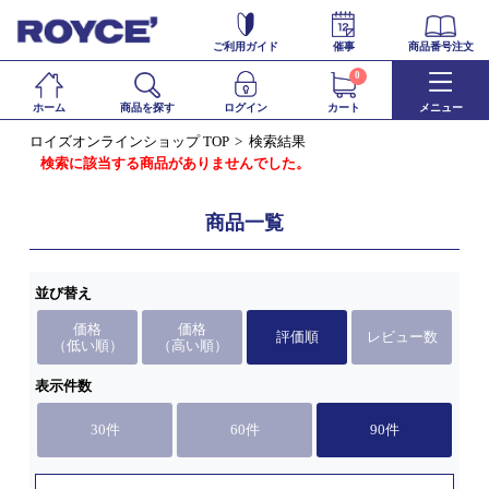
ご利用ガイド
催事
商品番号注文
0
ホーム
商品を探す
ログイン
カート
メニュー
ロイズオンラインショップ TOP
検索結果
検索に該当する商品がありませんでした。
商品一覧
並び替え
価格
価格
評価順
レビュー数
（低い順）
（高い順）
表示件数
30件
60件
90件