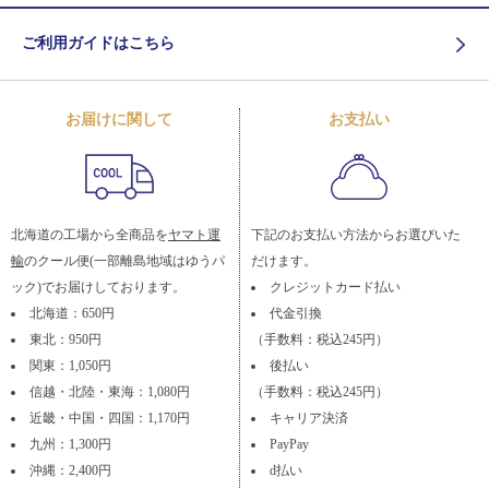
ご利用ガイドはこちら
お届けに関して
お支払い
北海道の工場から全商品を
ヤマト運
下記のお支払い方法からお選びいた
輸
のクール便(一部離島地域はゆうパ
だけます。
ック)でお届けしております。
クレジットカード払い
北海道：650円
代金引換
東北：950円
（手数料：税込245円）
関東：1,050円
後払い
信越・北陸・東海：1,080円
（手数料：税込245円）
近畿・中国・四国：1,170円
キャリア決済
九州：1,300円
PayPay
沖縄：2,400円
d払い