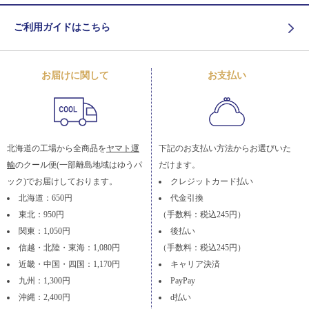
ご利用ガイドはこちら
お届けに関して
お支払い
北海道の工場から全商品を
ヤマト運
下記のお支払い方法からお選びいた
輸
のクール便(一部離島地域はゆうパ
だけます。
ック)でお届けしております。
クレジットカード払い
北海道：650円
代金引換
東北：950円
（手数料：税込245円）
関東：1,050円
後払い
信越・北陸・東海：1,080円
（手数料：税込245円）
近畿・中国・四国：1,170円
キャリア決済
九州：1,300円
PayPay
沖縄：2,400円
d払い