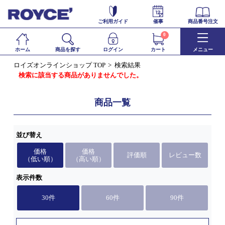
ご利用ガイド
催事
商品番号注文
0
ホーム
商品を探す
ログイン
カート
メニュー
ロイズオンラインショップ TOP
検索結果
検索に該当する商品がありませんでした。
商品一覧
並び替え
価格
価格
評価順
レビュー数
（低い順）
（高い順）
表示件数
30件
60件
90件