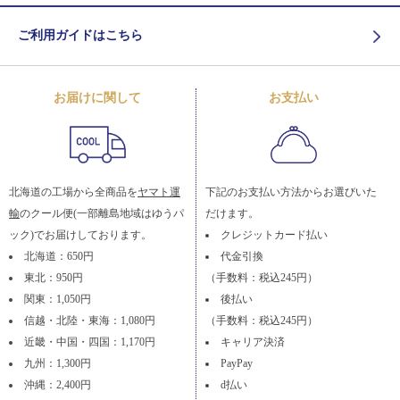
ご利用ガイドはこちら
お届けに関して
お支払い
北海道の工場から全商品を
ヤマト運
下記のお支払い方法からお選びいた
輸
のクール便(一部離島地域はゆうパ
だけます。
ック)でお届けしております。
クレジットカード払い
北海道：650円
代金引換
東北：950円
（手数料：税込245円）
関東：1,050円
後払い
信越・北陸・東海：1,080円
（手数料：税込245円）
近畿・中国・四国：1,170円
キャリア決済
九州：1,300円
PayPay
沖縄：2,400円
d払い