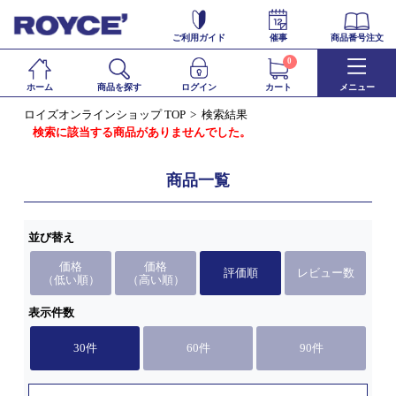
ご利用ガイド
催事
商品番号注文
0
ホーム
商品を探す
ログイン
カート
メニュー
ロイズオンラインショップ TOP
検索結果
検索に該当する商品がありませんでした。
商品一覧
並び替え
価格
価格
評価順
レビュー数
（低い順）
（高い順）
表示件数
30件
60件
90件