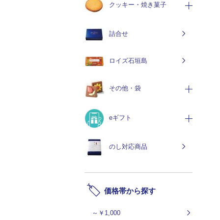
クッキー・焼き菓子
詰合せ
ロイズ石垣島
その他・袋
eギフト
のし対応商品
価格帯から探す
～￥1,000