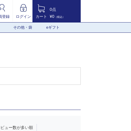
0点
¥0
員登録
ログイン
カート
（税込）
その他・袋
eギフト
レビュー数が多い順