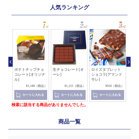
人気ランキング
ッソ
ポテトチップチョ
生チョコレート[オ
ロイズタブレット
生チ
コレート[オリジナ
ーレ]
ショコラ[アマンド
イ×
ル]
サレ]
4（税込）
¥1,188（税込）
¥1,215（税込）
¥918（税込）
れる
カートに入れる
カートに入れる
カートに入れる
検索に該当する商品がありませんでした。
商品一覧