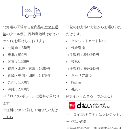
北海道の工場から全商品を
ヤマト運
下記のお支払い方法からお選びいた
輸
のクール便(一部離島地域はゆうパ
だけます。
ック)でお届けしております。
クレジットカード払い
北海道：650円
代金引換
東北：950円
（手数料：税込245円）
関東：1,050円
後払い
信越・北陸・東海：1,080円
（手数料：税込245円）
近畿・中国・四国：1,170円
キャリア決済
九州：1,300円
PayPay
沖縄：2,400円
d払い
※「ロイズeギフト」は送料が異なり
(dポイントたまる・つかえる)
ます
※送料について詳しく知りたい方は
※「ロイズeギフト」はクレジットカ
こちら
ード払いのみ
※商品代金の他、別途送料がかかり