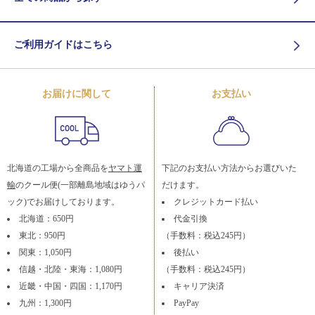
ご利用ガイドはこちら
お届けに関して
お支払い
北海道の工場から全商品を
ヤマト運
下記のお支払い方法からお選びいた
輸
のクール便(一部離島地域はゆうパ
だけます。
ック)でお届けしております。
クレジットカード払い
北海道：650円
代金引換
東北：950円
（手数料：税込245円）
関東：1,050円
後払い
信越・北陸・東海：1,080円
（手数料：税込245円）
近畿・中国・四国：1,170円
キャリア決済
九州：1,300円
PayPay