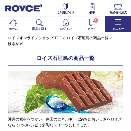
ご利用ガイド
催事
商品番号注文
0
ホーム
商品を探す
ログイン
カート
メニュー
ロイズオンラインショップ TOP
ロイズ石垣島の商品一覧
検索結果
ロイズ石垣島の商品一覧
沖縄の素材をつかい、南国のエネルギーに満ちたおいしさをロイズ
ならではのレシピで多彩なスイーツにしました。