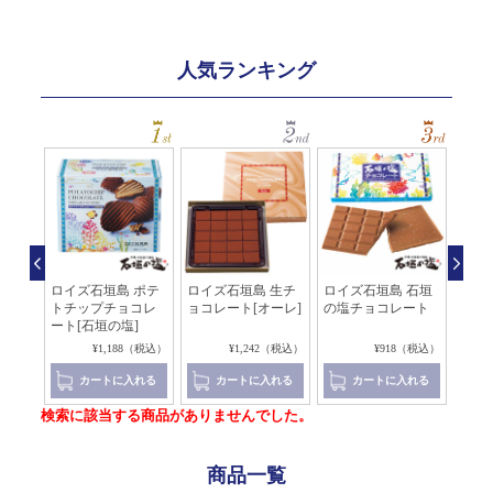
人気ランキング
ちん
ロイズ石垣島 ポテ
ロイズ石垣島 生チ
ロイズ石垣島 石垣
ロイ
ョコ]
トチップチョコレ
ョコレート[オーレ]
の塩チョコレート
チョ
ート[石垣の塩]
（税込）
¥1,188（税込）
¥1,242（税込）
¥918（税込）
れる
カートに入れる
カートに入れる
カートに入れる
検索に該当する商品がありませんでした。
商品一覧