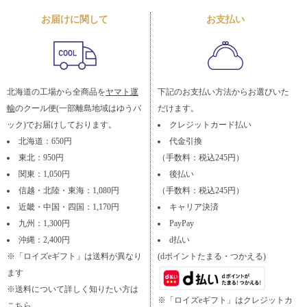
お届けに関して
お支払い
北海道の工場から全商品を
ヤマト運
下記のお支払い方法からお選びいた
輸
のクール便(一部離島地域はゆうパ
だけます。
ック)でお届けしております。
クレジットカード払い
北海道：650円
代金引換
東北：950円
（手数料：税込245円）
関東：1,050円
後払い
信越・北陸・東海：1,080円
（手数料：税込245円）
近畿・中国・四国：1,170円
キャリア決済
九州：1,300円
PayPay
沖縄：2,400円
d払い
※「ロイズeギフト」は送料が異なり
(dポイントたまる・つかえる)
ます
※送料について詳しく知りたい方は
※「ロイズeギフト」はクレジットカ
こちら