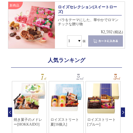
新商品
ロイズセレクション[スイートロー
ズ]
バラをテーマにした、華やかでロマン
チックな贈り物
¥2,592
(税込)
個
人気ランキング
個入]
焼き菓子のメドレ
ロイズストリート
ロイズストリート
バト
ー[HOKKAIDO]
夏[16個入]
[ブルー]
コナ
カカオ