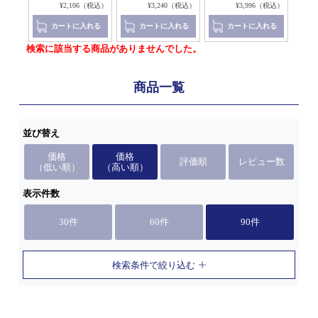
8（税込）
¥2,106（税込）
¥3,240（税込）
¥3,996（税込）
れる
カートに入れる
カートに入れる
カートに入れる
検索に該当する商品がありませんでした。
商品一覧
並び替え
価格
価格
評価順
レビュー数
（低い順）
（高い順）
表示件数
30件
60件
90件
検索条件で絞り込む