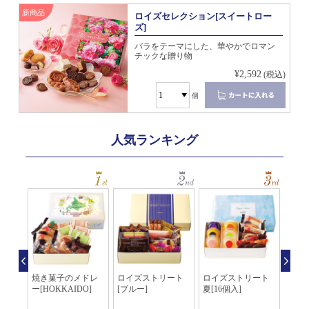
新商品
ロイズセレクション[スイートロー
ズ]
バラをテーマにした、華やかでロマン
チックな贈り物
¥2,592
(税込)
個
人気ランキング
[コ
焼き菓子のメドレ
ロイズストリート
ロイズストリート
クッキ
ーゼル
ー[HOKKAIDO]
[ブルー]
夏[16個入]