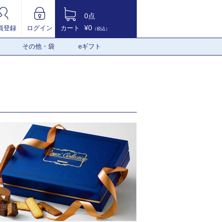
0点
¥0
員登録
ログイン
カート
（税込）
その他・袋
eギフト