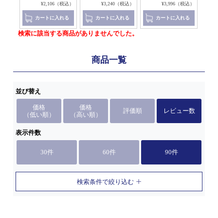
8（税込）
¥2,106（税込）
¥3,240（税込）
¥3,996（税込）
れる
カートに入れる
カートに入れる
カートに入れる
検索に該当する商品がありませんでした。
商品一覧
並び替え
価格
価格
評価順
レビュー数
（低い順）
（高い順）
表示件数
30件
60件
90件
検索条件で絞り込む