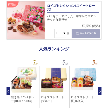
新商品
ロイズセレクション[スイートロー
ズ]
バラをテーマにした、華やかでロマン
チックな贈り物
¥2,592
(税込)
個
人気ランキング
[コ
焼き菓子のメドレ
ロイズストリート
ロイズストリート
クッキ
ーゼル
ー[HOKKAIDO]
[ブルー]
夏[16個入]