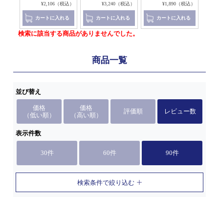
（税込）
¥2,106（税込）
¥3,240（税込）
¥1,890（税込）
れる
カートに入れる
カートに入れる
カートに入れる
検索に該当する商品がありませんでした。
商品一覧
並び替え
価格
価格
評価順
レビュー数
（低い順）
（高い順）
表示件数
30件
60件
90件
検索条件で絞り込む