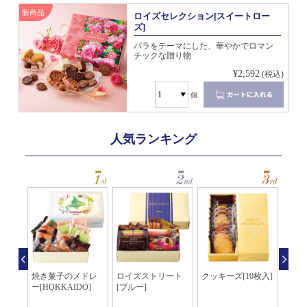
新商品
ロイズセレクション[スイートロー
ズ]
バラをテーマにした、華やかでロマン
チックな贈り物
¥2,592
(税込)
個
人気ランキング
個入]
焼き菓子のメドレ
ロイズストリート
クッキーズ[10枚入]
ロイ
ー[HOKKAIDO]
[ブルー]
夏[1