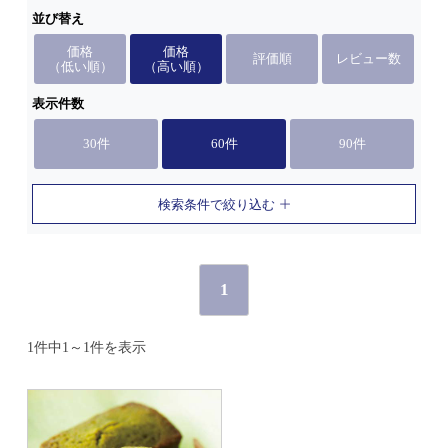
並び替え
価格
価格
評価順
レビュー数
（低い順）
（高い順）
表示件数
30件
60件
90件
検索条件で絞り込む
1
1件中1～1件を表示