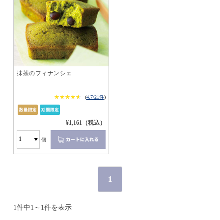
抹茶のフィナンシェ
★★★★★
★★★★★
(
4.7/21件
)
¥1,161（税込）
個
1
1件中1～1件を表示