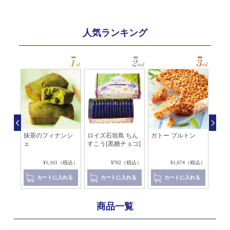
人気ランキング
レ マ
抹茶のフィナンシ
ロイズ石垣島 ちん
ガトー ブルトン
アマ
ェ
すこう[黒糖チョコ]
レ[
コラ]
8（税込）
¥1,161（税込）
¥702（税込）
¥1,674（税込）
れる
カートに入れる
カートに入れる
カートに入れる
商品一覧