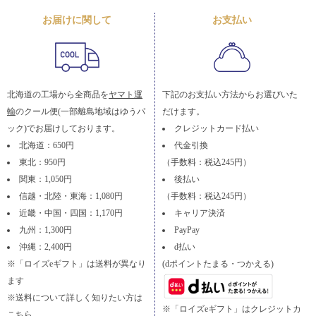
お届けに関して
お支払い
北海道の工場から全商品を
ヤマト運
下記のお支払い方法からお選びいた
輸
のクール便(一部離島地域はゆうパ
だけます。
ック)でお届けしております。
クレジットカード払い
北海道：650円
代金引換
東北：950円
（手数料：税込245円）
関東：1,050円
後払い
信越・北陸・東海：1,080円
（手数料：税込245円）
近畿・中国・四国：1,170円
キャリア決済
九州：1,300円
PayPay
沖縄：2,400円
d払い
※「ロイズeギフト」は送料が異なり
(dポイントたまる・つかえる)
ます
※送料について詳しく知りたい方は
※「ロイズeギフト」はクレジットカ
こちら