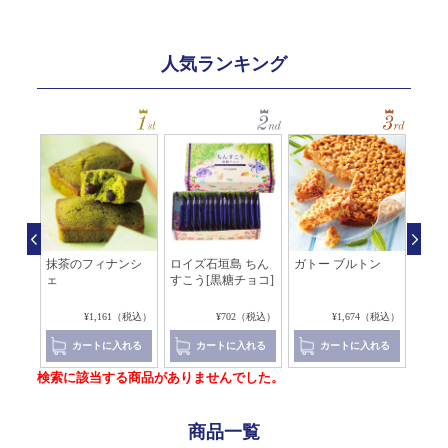
人気ランキング
レ マ
抹茶のフィナンシ
ロイズ石垣島 ちん
ガトー ブルトン
キャ
ェ
すこう[黒糖チョコ]
カロン
8（税込）
¥1,161（税込）
¥702（税込）
¥1,674（税込）
れる
カートに入れる
カートに入れる
カートに入れる
検索に該当する商品がありませんでした。
商品一覧