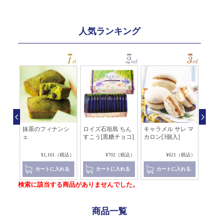
人気ランキング
レ マ
抹茶のフィナンシ
ロイズ石垣島 ちん
キャラメル サレ マ
アマ
ェ
すこう[黒糖チョコ]
カロン[3個入]
レ[
コラ]
8（税込）
¥1,161（税込）
¥702（税込）
¥621（税込）
れる
カートに入れる
カートに入れる
カートに入れる
検索に該当する商品がありませんでした。
商品一覧