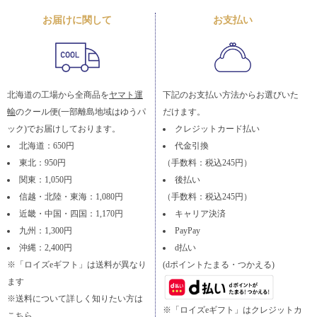
お届けに関して
お支払い
北海道の工場から全商品を
ヤマト運
下記のお支払い方法からお選びいた
輸
のクール便(一部離島地域はゆうパ
だけます。
ック)でお届けしております。
クレジットカード払い
北海道：650円
代金引換
東北：950円
（手数料：税込245円）
関東：1,050円
後払い
信越・北陸・東海：1,080円
（手数料：税込245円）
近畿・中国・四国：1,170円
キャリア決済
九州：1,300円
PayPay
沖縄：2,400円
d払い
※「ロイズeギフト」は送料が異なり
(dポイントたまる・つかえる)
ます
※送料について詳しく知りたい方は
※「ロイズeギフト」はクレジットカ
こちら