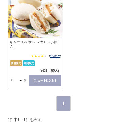
キャラメル サレ マカロン[3個
入]
★★★★★
★★★★★
(
4.5/34件
)
¥621（税込）
個
1
1件中1～1件を表示