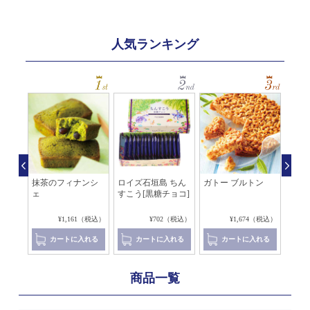
人気ランキング
レ マ
抹茶のフィナンシ
ロイズ石垣島 ちん
ガトー ブルトン
アマ
ェ
すこう[黒糖チョコ]
レ[
コラ]
8（税込）
¥1,161（税込）
¥702（税込）
¥1,674（税込）
れる
カートに入れる
カートに入れる
カートに入れる
商品一覧