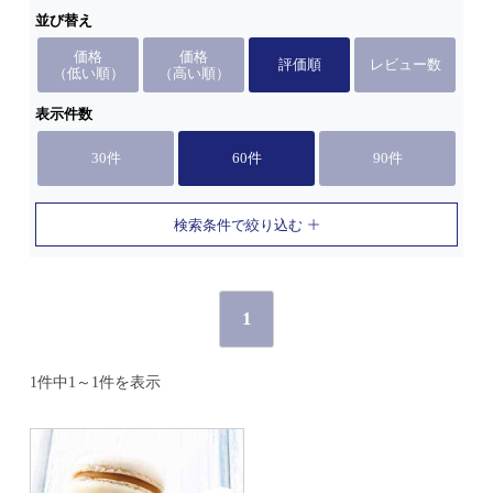
並び替え
価格
価格
評価順
レビュー数
（低い順）
（高い順）
表示件数
30件
60件
90件
検索条件で絞り込む
1
1件中1～1件を表示