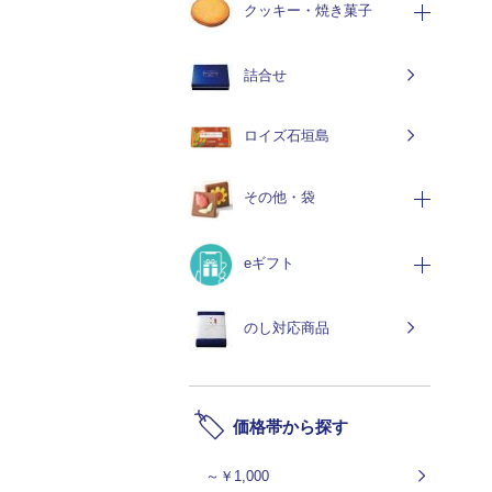
クッキー・焼き菓子
詰合せ
ロイズ石垣島
その他・袋
eギフト
のし対応商品
価格帯から探す
～￥1,000