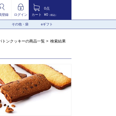
0点
¥0
員登録
ログイン
カート
（税込）
その他・袋
eギフト
バトンクッキーの商品一覧
検索結果