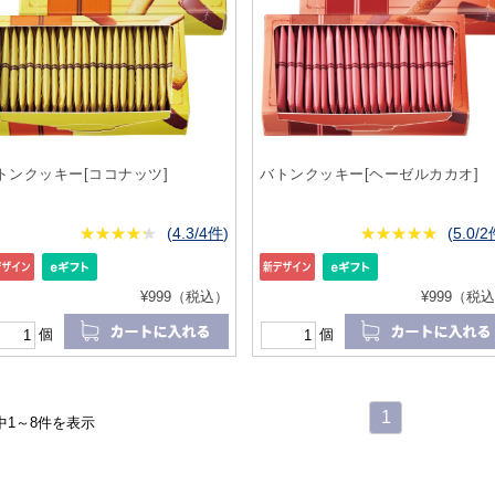
トンクッキー[ココナッツ]
バトンクッキー[ヘーゼルカカオ]
★
★★★★★
★
★
★
★
(
4.3/4件
)
★
★★★★★
★
★
★
★
(
5.0/
¥999（税込）
¥999（税
個
個
1
中1～8件を表示