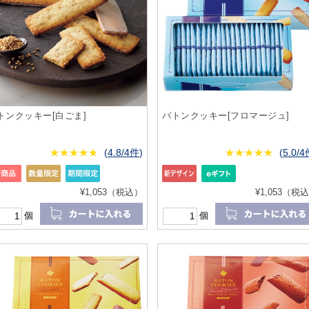
トンクッキー[白ごま]
バトンクッキー[フロマージュ]
★
★★★★★
★
★
★
★
(
4.8/4件
)
★
★★★★★
★
★
★
★
(
5.0/
¥1,053（税込）
¥1,053（税
個
個