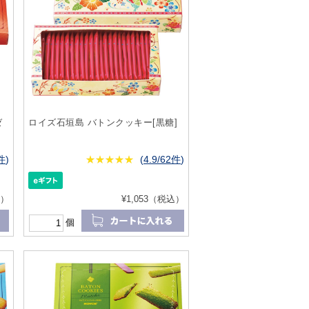
ゼ
ロイズ石垣島 バトンクッキー[黒糖]
0件
)
★
★★★★★
★
★
★
★
(
4.9/62件
)
込）
¥1,053（税込）
個