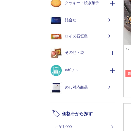
クッキー・焼き菓子
詰合せ
ロイズ石垣島
バ
その他・袋
eギフト
のし対応商品
価格帯から探す
～￥1,000