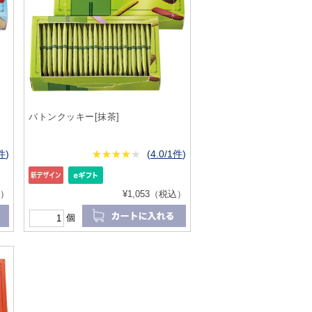
バトンクッキー[抹茶]
4件
)
★
★★★★★
★
★
★
★
(
4.0/1件
)
込）
¥1,053（税込）
個