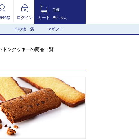
0点
¥0
員登録
ログイン
カート
（税込）
その他・袋
eギフト
バトンクッキーの商品一覧