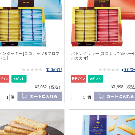
トンクッキー[ココナッツ&フロマ
バトンクッキー[ココナッツ&ヘー
ジュ]
ルカカオ]
★
★★★★★
★
★
★
★
(
0.0/0件
)
★
★★★★★
★
★
★
★
(
0.0/
¥2,052（税込）
¥1,998（税
個
個