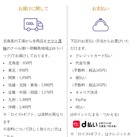
お届けに関して
お支払い
北海道の工場から全商品を
ヤマト運
下記のお支払い方法からお選びいた
輸
のクール便(一部離島地域はゆうパ
だけます。
ック)でお届けしております。
クレジットカード払い
北海道：650円
代金引換
東北：950円
（手数料：税込245円）
関東：1,050円
後払い
信越・北陸・東海：1,080円
（手数料：税込245円）
近畿・中国・四国：1,170円
キャリア決済
九州：1,300円
PayPay
沖縄：2,400円
d払い
※「ロイズeギフト」は送料が異なり
(dポイントたまる・つかえる)
ます
※送料について詳しく知りたい方は
※「ロイズeギフト」はクレジットカ
こちら