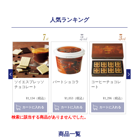
人気ランキング
チョ
ソイエスプレッソ
パートショコラ
コーヒーチョコレ
ポテ
ジナ
チョコレート
ート
ョコ
（税込）
¥1,134（税込）
¥1,053（税込）
¥1,296（税込）
れる
カートに入れる
カートに入れる
カートに入れる
検索に該当する商品がありませんでした。
商品一覧