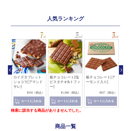
人気ランキング
コレ
ロイズタブレット
板チョコレート[塩
板チョコレート[ア
アマ
ショコラ[アマンド
ピスタチオ&トフィ
ーモンド入り]
[チョ
サレ]
ー]
4（税込）
¥918（税込）
¥1,080（税込）
¥837（税込）
れる
カートに入れる
カートに入れる
カートに入れる
検索に該当する商品がありませんでした。
商品一覧