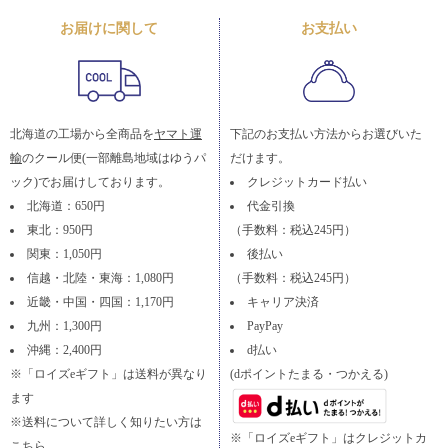
お届けに関して
お支払い
北海道の工場から全商品を
ヤマト運
下記のお支払い方法からお選びいた
輸
のクール便(一部離島地域はゆうパ
だけます。
ック)でお届けしております。
クレジットカード払い
北海道：650円
代金引換
東北：950円
（手数料：税込245円）
関東：1,050円
後払い
信越・北陸・東海：1,080円
（手数料：税込245円）
近畿・中国・四国：1,170円
キャリア決済
九州：1,300円
PayPay
沖縄：2,400円
d払い
※「ロイズeギフト」は送料が異なり
(dポイントたまる・つかえる)
ます
※送料について詳しく知りたい方は
※「ロイズeギフト」はクレジットカ
こちら