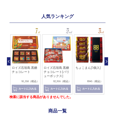
人気ランキング
黒糖
ロイズ石垣島 黒糖
ロイズ石垣島 黒糖
ちょこまん[5個入]
お茶
ート
チョコレート
チョコレート[バリ
じ茶
ューボックス]
4（税込）
¥1,350（税込）
¥2,916（税込）
¥945（税込）
れる
カートに入れる
カートに入れる
カートに入れる
検索に該当する商品がありませんでした。
商品一覧