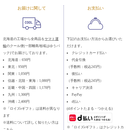
お届けに関して
お支払い
北海道の工場から全商品を
ヤマト運
下記のお支払い方法からお選びいた
輸
のクール便(一部離島地域はゆうパ
だけます。
ック)でお届けしております。
クレジットカード払い
北海道：650円
代金引換
東北：950円
（手数料：税込245円）
関東：1,050円
後払い
信越・北陸・東海：1,080円
（手数料：税込245円）
近畿・中国・四国：1,170円
キャリア決済
九州：1,300円
PayPay
沖縄：2,400円
d払い
※「ロイズeギフト」は送料が異なり
(dポイントたまる・つかえる)
ます
※送料について詳しく知りたい方は
※「ロイズeギフト」はクレジットカ
こちら