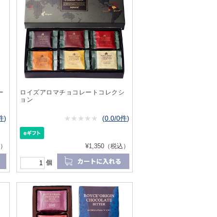
ー
ロイズアロマチョコレートコレクシ
ョン
1件
)
★
★★★★★
★
★
★
★
(
0.0/0件
)
込）
¥1,350（税込）
個