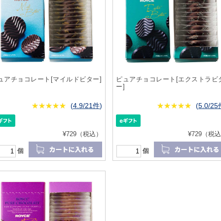
ュアチョコレート[マイルドビター]
ピュアチョコレート[エクストラビ
ー]
★
★★★★★
★
★
★
★
(
4.9/21件
)
★
★★★★★
★
★
★
★
(
5.0/2
¥729（税込）
¥729（税
個
個