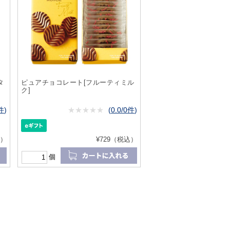
タ
ピュアチョコレート[フルーティミル
ク]
5件
)
★
★★★★★
★
★
★
★
(
0.0/0件
)
込）
¥729（税込）
個