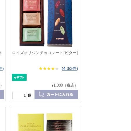
ス
ロイズオリジンチョコレート[ビター]
5件
)
★
★★★★★
★
★
★
★
(
4.3/3件
)
込）
¥1,080（税込）
個