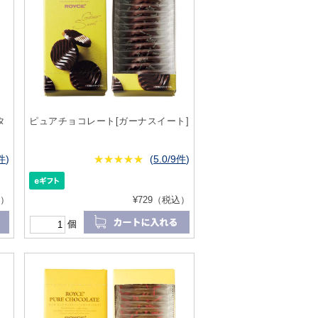
タ
ピュアチョコレート[ガーナスイート]
3件
)
★
★★★★★
★
★
★
★
(
5.0/9件
)
込）
¥729（税込）
個