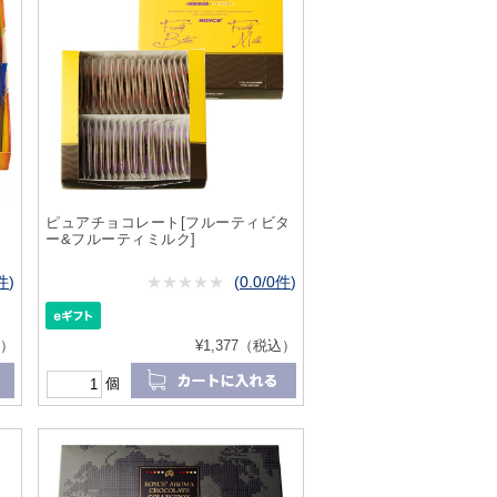
ピュアチョコレート[フルーティビタ
ー&フルーティミルク]
7件
)
★
★★★★★
★
★
★
★
(
0.0/0件
)
込）
¥1,377（税込）
個