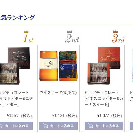
人気ランキング
ュアチョコレート
ウイスキーの肴(あて)
ピュアチョコレート
マイルドビター&エク
[ベネズエラビター&ガ
[
トラビター]
ーナスイート]
¥1,377（税込）
¥1,404（税込）
¥1,377（税込）