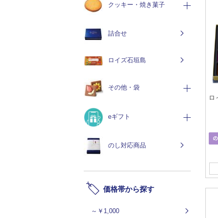
クッキー・焼き菓子
詰合せ
ロイズ石垣島
その他・袋
ロ
eギフト
のし対応商品
価格帯から探す
～￥1,000