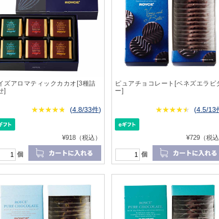
イズアロマティックカカオ[3種詰
ピュアチョコレート[ベネズエラビ
せ]
ー]
★
★★★★★
★
★
★
★
(
4.8/33件
)
★
★★★★★
★
★
★
★
(
4.5/1
¥918（税込）
¥729（税
個
個