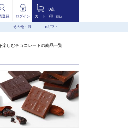
0点
¥0
員登録
ログイン
カート
（税込）
その他・袋
eギフト
を楽しむチョコレートの商品一覧