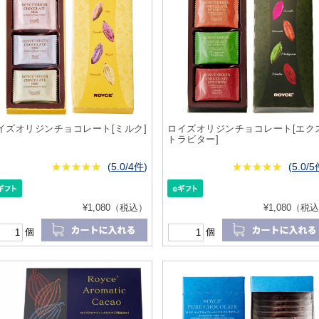
イズオリジンチョコレート[ミルク]
ロイズオリジンチョコレート[エク
トラビター]
★
★★★★★
★
★
★
★
(
5.0/4件
)
★
★★★★★
★
★
★
★
(
5.0/
¥1,080（税込）
¥1,080（税
個
個