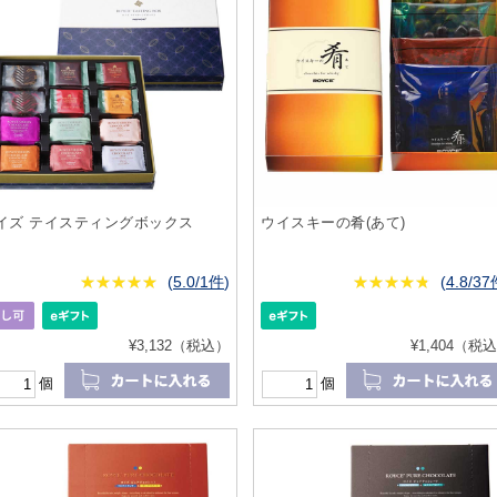
イズ テイスティングボックス
ウイスキーの肴(あて)
★
★★★★★
★
★
★
★
(
5.0/1件
)
★
★★★★★
★
★
★
★
(
4.8/3
¥3,132（税込）
¥1,404（税
個
個