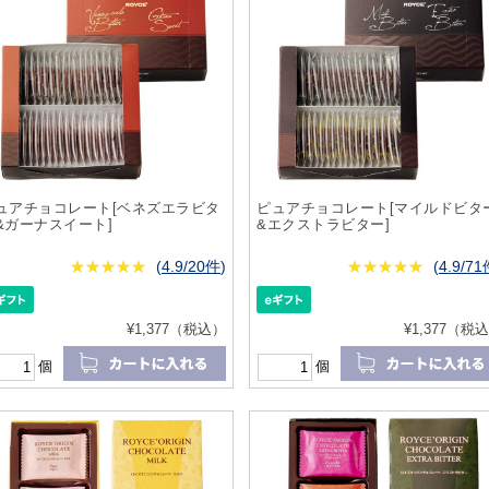
ュアチョコレート[ベネズエラビタ
ピュアチョコレート[マイルドビタ
&ガーナスイート]
&エクストラビター]
★
★★★★★
★
★
★
★
(
4.9/20件
)
★
★★★★★
★
★
★
★
(
4.9/7
¥1,377（税込）
¥1,377（税
個
個