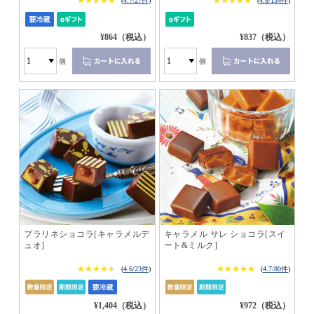
★★★★★
★★★★★
★★★★★
★★★★★
(
4.7/27件
)
(
4.8/134件
)
¥864（税込）
¥837（税込）
個
個
プラリネショコラ[キャラメルデ
キャラメル サレ ショコラ[スイ
ュオ]
ート&ミルク]
★★★★★
★★★★★
★★★★★
★★★★★
(
4.6/23件
)
(
4.7/80件
)
¥1,404（税込）
¥972（税込）