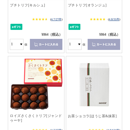
プチトリフ[キルシュ]
プチトリフ[オランジュ]
★★★★★
★★★★★
★★★★★
★★★★★
(
4.7/27件
)
(
4.8/31件
)
¥864（税込）
¥864（税込）
個
個
ロイズさくさくトリフ[ジャンド
お茶ショコラ[ほうじ茶&抹茶]
ゥーヤ]