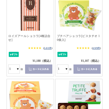
ロイズアールショコラ[4種詰合
プチベアショコラ[ピスタチオ 1
せ]
0個入]
★★★★★
★★★★★
★★★★★
★★★★★
(
5.0/1件
)
(
4.9/9件
)
¥1,188（税込）
¥1,107（税込）
個
個