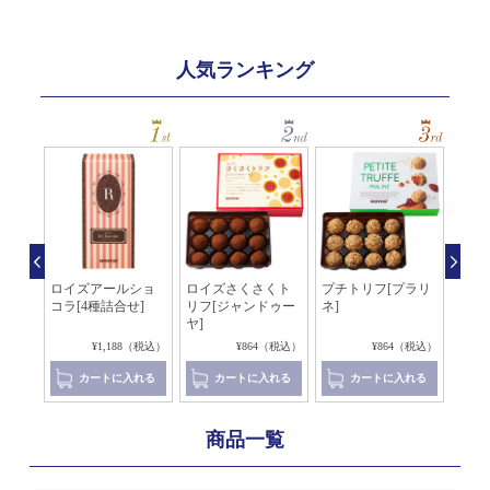
人気ランキング
ラン
ロイズアールショ
ロイズさくさくト
プチトリフ[プラリ
お茶
コラ[4種詰合せ]
リフ[ジャンドゥー
ネ]
じ茶
ヤ]
（税込）
¥1,188（税込）
¥864（税込）
¥864（税込）
れる
カートに入れる
カートに入れる
カートに入れる
商品一覧