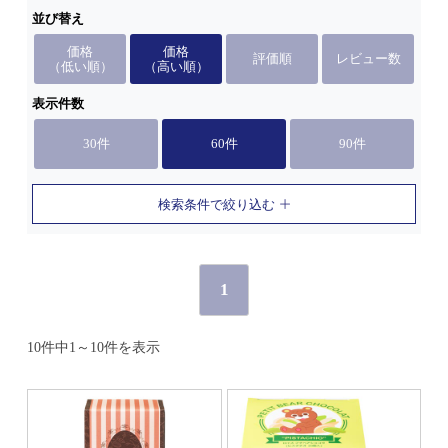
並び替え
価格
価格
評価順
レビュー数
（低い順）
（高い順）
表示件数
30件
60件
90件
検索条件で絞り込む
1
10件中1～10件を表示