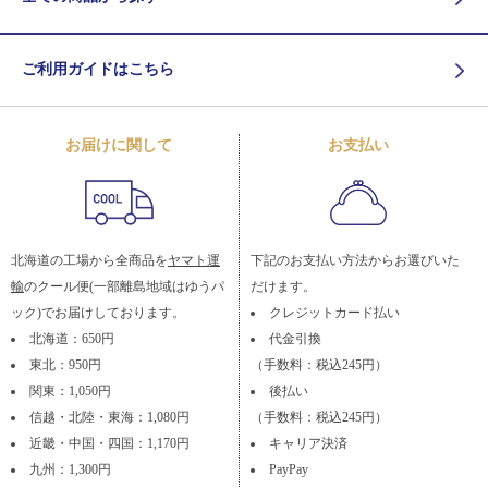
ご利用ガイドはこちら
お届けに関して
お支払い
北海道の工場から全商品を
ヤマト運
下記のお支払い方法からお選びいた
輸
のクール便(一部離島地域はゆうパ
だけます。
ック)でお届けしております。
クレジットカード払い
北海道：650円
代金引換
東北：950円
（手数料：税込245円）
関東：1,050円
後払い
信越・北陸・東海：1,080円
（手数料：税込245円）
近畿・中国・四国：1,170円
キャリア決済
九州：1,300円
PayPay