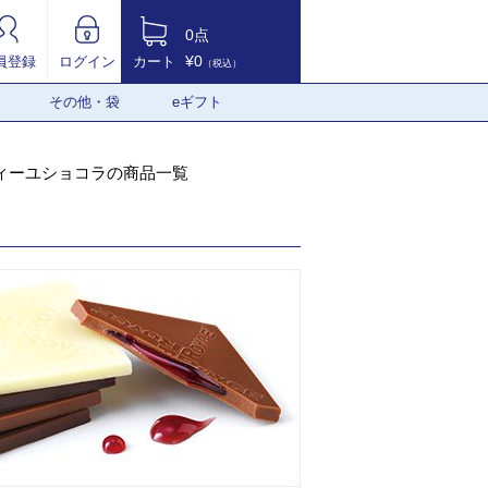
0点
¥0
員登録
ログイン
カート
（税込）
その他・袋
eギフト
ィーユショコラの商品一覧