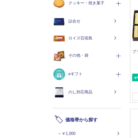
クッキー・焼き菓子
詰合せ
ロイズ石垣島
プ
その他・袋
eギフト
のし対応商品
価格帯から探す
～￥1,000