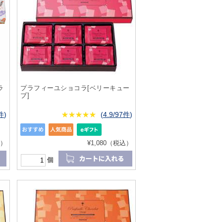
ラ
プラフィーユショコラ[ベリーキュー
ブ]
3件
)
★
★★★★★
★
★
★
★
(
4.9/97件
)
込）
¥1,080（税込）
個