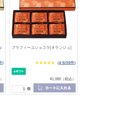
ル
プラフィーユショコラ[オランジュ]
4件
)
★
★★★★★
★
★
★
★
(
4.8/39件
)
込）
¥1,080（税込）
個