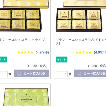
ラフィーユショコラ[キャラメル]
プラフィーユショコラ[ホワイトミ
ク]
★
★★★★★
★
★
★
★
(
4.9/7件
)
★
★★★★★
★
★
★
★
(
4.8/2
¥1,080（税込）
¥1,080（税
個
個