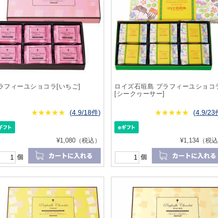
ラフィーユショコラ[いちご]
ロイズ石垣島 プラフィーユショコ
[シークヮーサー]
★
★★★★★
★
★
★
★
(
4.9/18件
)
★
★★★★★
★
★
★
★
(
4.9/2
¥1,080（税込）
¥1,134（税
個
個