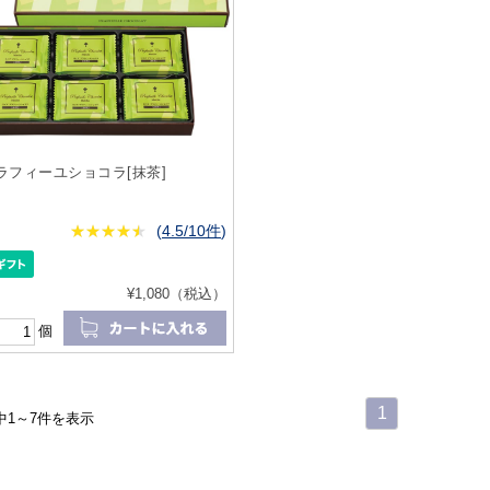
ラフィーユショコラ[抹茶]
★
★★★★★
★
★
★
★
(
4.5/10件
)
¥1,080（税込）
個
1
中1～7件を表示