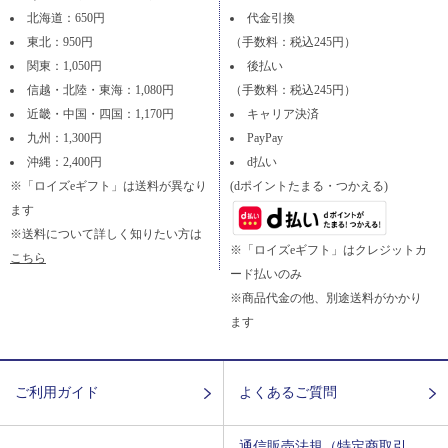
北海道：650円
代金引換
東北：950円
（手数料：税込245円）
関東：1,050円
後払い
信越・北陸・東海：1,080円
（手数料：税込245円）
近畿・中国・四国：1,170円
キャリア決済
九州：1,300円
PayPay
沖縄：2,400円
d払い
※「ロイズeギフト」は送料が異なり
(dポイントたまる・つかえる)
ます
※送料について詳しく知りたい方は
※「ロイズeギフト」はクレジットカ
こちら
ード払いのみ
※商品代金の他、別途送料がかかり
ます
ご利用ガイド
よくあるご質問
通信販売法規（特定商取引