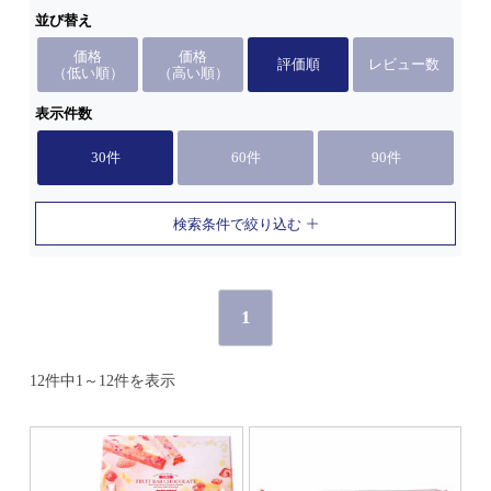
並び替え
価格
価格
評価順
レビュー数
（低い順）
（高い順）
表示件数
30件
60件
90件
検索条件で絞り込む
1
12件中1～12件を表示