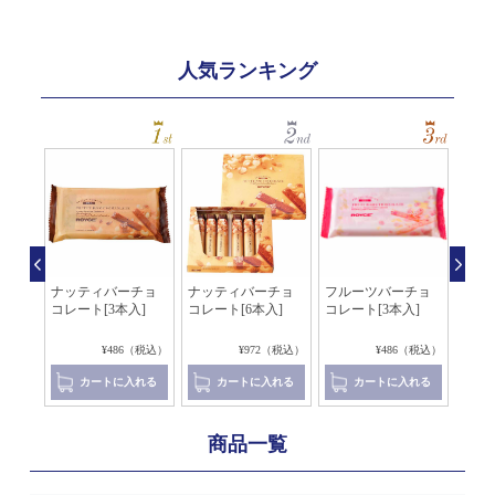
人気ランキング
コレ
ナッティバーチョ
ナッティバーチョ
フルーツバーチョ
ロイ
コレート[3本入]
コレート[6本入]
コレート[3本入]
バー
（税込）
¥486（税込）
¥972（税込）
¥486（税込）
れる
カートに入れる
カートに入れる
カートに入れる
商品一覧