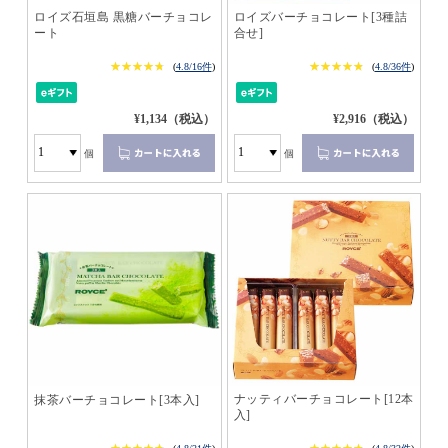
ロイズ石垣島 黒糖バーチョコレ
ロイズバーチョコレート[3種詰
ート
合せ]
★★★★★
★★★★★
★★★★★
★★★★★
(
4.8/16件
)
(
4.8/36件
)
¥1,134（税込）
¥2,916（税込）
個
個
ナッティバーチョコレート[12本
抹茶バーチョコレート[3本入]
入]