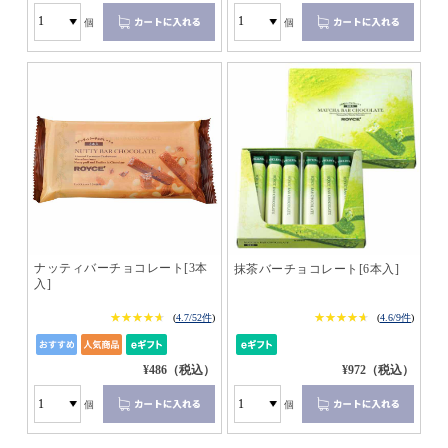
個
個
ナッティバーチョコレート[3本
抹茶バーチョコレート[6本入]
入]
★★★★★
★★★★★
★★★★★
★★★★★
(
4.7/52件
)
(
4.6/9件
)
¥486（税込）
¥972（税込）
個
個