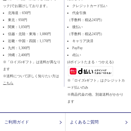
ック)でお届けしております。
クレジットカード払い
北海道：650円
代金引換
東北：950円
（手数料：税込245円）
関東：1,050円
後払い
信越・北陸・東海：1,080円
（手数料：税込245円）
近畿・中国・四国：1,170円
キャリア決済
九州：1,300円
PayPay
沖縄：2,400円
d払い
※「ロイズeギフト」は送料が異なり
(dポイントたまる・つかえる)
ます
※送料について詳しく知りたい方は
※「ロイズeギフト」はクレジットカ
こちら
ード払いのみ
※商品代金の他、別途送料がかかり
ます
ご利用ガイド
よくあるご質問