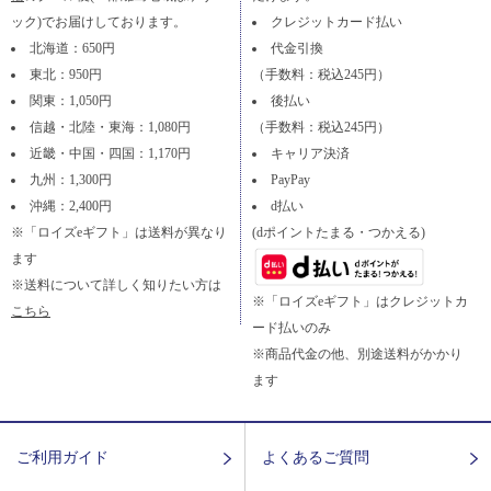
ック)でお届けしております。
クレジットカード払い
北海道：650円
代金引換
東北：950円
（手数料：税込245円）
関東：1,050円
後払い
信越・北陸・東海：1,080円
（手数料：税込245円）
近畿・中国・四国：1,170円
キャリア決済
九州：1,300円
PayPay
沖縄：2,400円
d払い
※「ロイズeギフト」は送料が異なり
(dポイントたまる・つかえる)
ます
※送料について詳しく知りたい方は
※「ロイズeギフト」はクレジットカ
こちら
ード払いのみ
※商品代金の他、別途送料がかかり
ます
ご利用ガイド
よくあるご質問