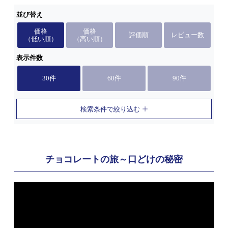
並び替え
価格
価格
評価順
レビュー数
（低い順）
（高い順）
表示件数
30件
60件
90件
検索条件で絞り込む
チョコレートの旅～口どけの秘密