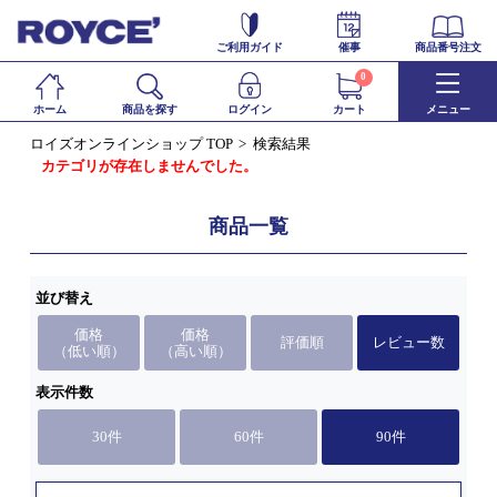
ご利用ガイド
催事
商品番号注文
0
ホーム
商品を探す
ログイン
カート
メニュー
ロイズオンラインショップ TOP
検索結果
カテゴリが存在しませんでした。
商品一覧
並び替え
価格
価格
評価順
レビュー数
（低い順）
（高い順）
表示件数
30件
60件
90件