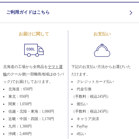
ご利用ガイドはこちら
お届けに関して
お支払い
北海道の工場から全商品を
ヤマト運
下記のお支払い方法からお選びいた
輸
のクール便(一部離島地域はゆうパ
だけます。
ック)でお届けしております。
クレジットカード払い
北海道：650円
代金引換
東北：950円
（手数料：税込245円）
関東：1,050円
後払い
信越・北陸・東海：1,080円
（手数料：税込245円）
近畿・中国・四国：1,170円
キャリア決済
九州：1,300円
PayPay
沖縄：2,400円
d払い