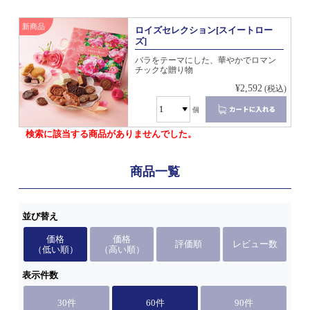
新商品
ロイズセレクション[スイートロー
ズ]
バラをテーマにした、華やかでロマン
チックな贈り物
¥2,592
(税込)
個
検索に該当する商品がありませんでした。
商品一覧
並び替え
価格
価格
評価順
レビュー数
（低い順）
（高い順）
表示件数
30件
60件
90件