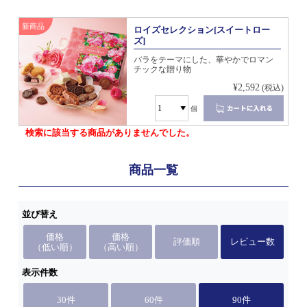
新商品
ロイズセレクション[スイートロー
ズ]
バラをテーマにした、華やかでロマン
チックな贈り物
¥2,592
(税込)
個
検索に該当する商品がありませんでした。
商品一覧
並び替え
価格
価格
評価順
レビュー数
（低い順）
（高い順）
表示件数
30件
60件
90件