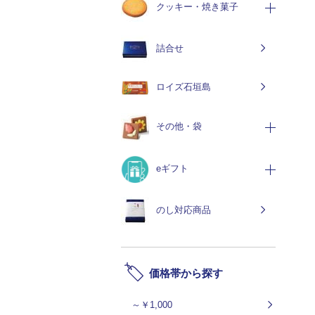
クッキー・焼き菓子
詰合せ
ロイズ石垣島
その他・袋
eギフト
のし対応商品
価格帯から探す
～￥1,000