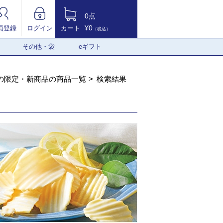
0点
¥0
員登録
ログイン
カート
（税込）
その他・袋
eギフト
の限定・新商品の商品一覧
検索結果