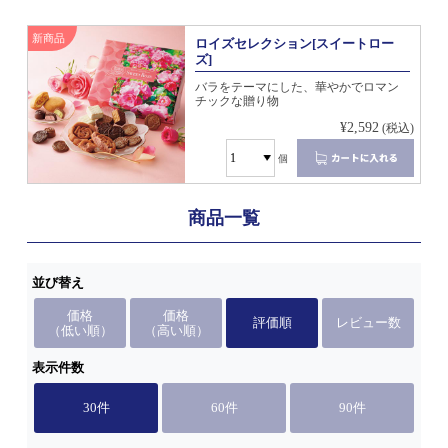
新商品
ロイズセレクション[スイートロー
ズ]
バラをテーマにした、華やかでロマン
チックな贈り物
¥2,592
(税込)
個
商品一覧
並び替え
価格
価格
評価順
レビュー数
（低い順）
（高い順）
表示件数
30件
60件
90件