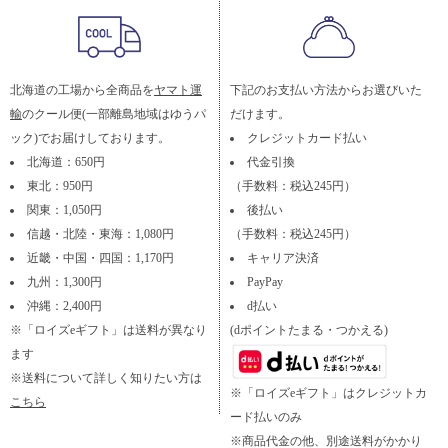
北海道の工場から全商品を
ヤマト運
下記のお支払い方法からお選びいた
輸
のクール便(一部離島地域はゆうパ
だけます。
ック)でお届けしております。
クレジットカード払い
北海道：650円
代金引換
東北：950円
（手数料：税込245円）
関東：1,050円
後払い
信越・北陸・東海：1,080円
（手数料：税込245円）
近畿・中国・四国：1,170円
キャリア決済
九州：1,300円
PayPay
沖縄：2,400円
d払い
※「ロイズeギフト」は送料が異なり
(dポイントたまる・つかえる)
ます
※送料について詳しく知りたい方は
※「ロイズeギフト」はクレジットカ
こちら
ード払いのみ
※商品代金の他、別途送料がかかり