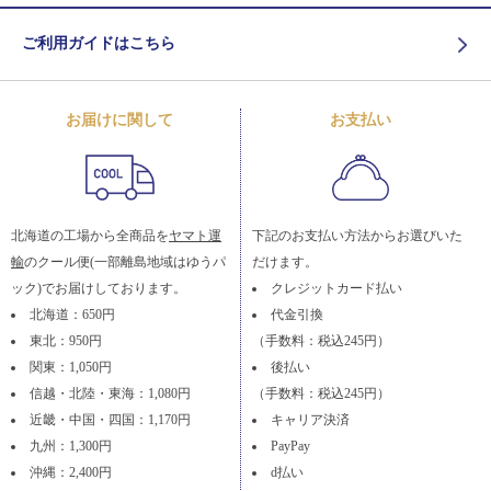
ご利用ガイドはこちら
お届けに関して
お支払い
北海道の工場から全商品を
ヤマト運
下記のお支払い方法からお選びいた
輸
のクール便(一部離島地域はゆうパ
だけます。
ック)でお届けしております。
クレジットカード払い
北海道：650円
代金引換
東北：950円
（手数料：税込245円）
関東：1,050円
後払い
信越・北陸・東海：1,080円
（手数料：税込245円）
近畿・中国・四国：1,170円
キャリア決済
九州：1,300円
PayPay
沖縄：2,400円
d払い