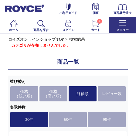
ご利用ガイド
催事
商品番号注文
0
ホーム
商品を探す
ログイン
カート
メニュー
ロイズオンラインショップ TOP
検索結果
カテゴリが存在しませんでした。
商品一覧
並び替え
価格
価格
評価順
レビュー数
（低い順）
（高い順）
表示件数
30件
60件
90件