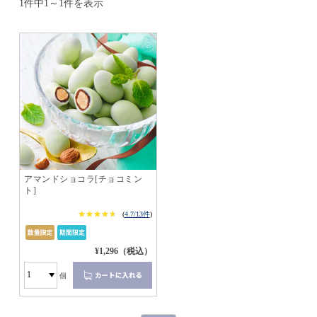
1件中1～1件を表示
アマンドショコラ[チョコミン
ト]
★★★★★
★★★★★
(
4.7/13件
)
¥1,296（税込）
個