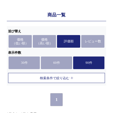
商品一覧
並び替え
価格
価格
評価順
レビュー数
（低い順）
（高い順）
表示件数
30件
60件
90件
検索条件で絞り込む
1