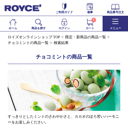
ご利用ガイド
催事
商品番号注文
0
ホーム
商品を探す
ログイン
カート
メニュー
ロイズオンラインショップ TOP
限定・新商品の商品一覧
チョコミントの商品一覧
検索結果
チョコミントの商品一覧
すっきりとしたミントのさわやかさと、カカオのほろ苦いハーモニ
ーをお楽しみください。