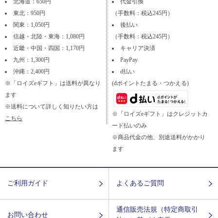
北海道：650円
代金引換
東北：950円
（手数料：税込245円）
関東：1,050円
後払い
信越・北陸・東海：1,080円
（手数料：税込245円）
近畿・中国・四国：1,170円
キャリア決済
九州：1,300円
PayPay
沖縄：2,400円
d払い
※「ロイズeギフト」は送料が異なり
(dポイントたまる・つかえる)
ます
※送料について詳しく知りたい方は
※「ロイズeギフト」はクレジットカ
こちら
ード払いのみ
※商品代金の他、別途送料がかかり
ます
ご利用ガイド
よくあるご質問
通信販売法規（特定商取引
お問い合わせ