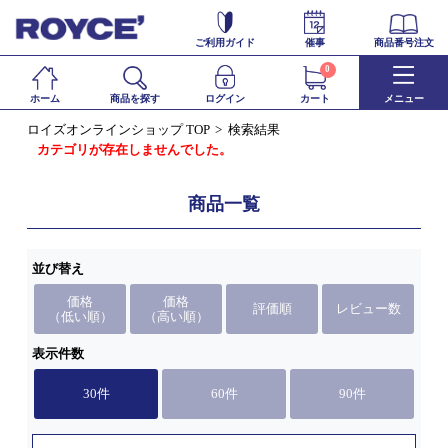
ご利用ガイド
催事
商品番号注文
0
ホーム
商品を探す
ログイン
カート
メニュー
ロイズオンラインショップ TOP
検索結果
カテゴリが存在しませんでした。
商品一覧
並び替え
価格
価格
評価順
レビュー数
（低い順）
（高い順）
表示件数
30件
60件
90件