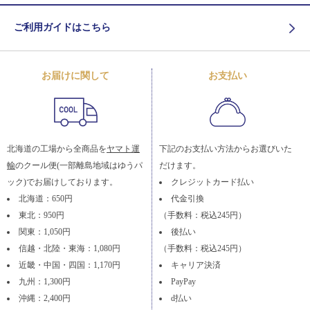
ご利用ガイドはこちら
お届けに関して
お支払い
北海道の工場から全商品を
ヤマト運
下記のお支払い方法からお選びいた
輸
のクール便(一部離島地域はゆうパ
だけます。
ック)でお届けしております。
クレジットカード払い
北海道：650円
代金引換
東北：950円
（手数料：税込245円）
関東：1,050円
後払い
信越・北陸・東海：1,080円
（手数料：税込245円）
近畿・中国・四国：1,170円
キャリア決済
九州：1,300円
PayPay
沖縄：2,400円
d払い