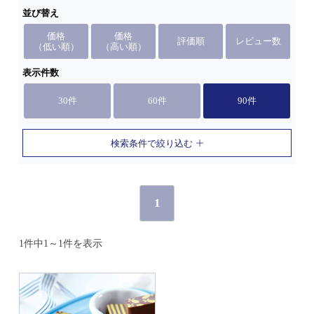
並び替え
価格
価格
評価順
レビュー数
（低い順）
（高い順）
表示件数
30件
60件
90件
検索条件で絞り込む
1
1件中1～1件を表示