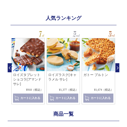
人気ランキング
レ マ
ロイズタブレット
ロイズラスク[キャ
ガトー ブルトン
アマ
ショコラ[アマンド
ラメル サレ]
レ[
サレ]
コラ]
（税込）
¥918（税込）
¥1,377（税込）
¥1,674（税込）
れる
カートに入れる
カートに入れる
カートに入れる
商品一覧