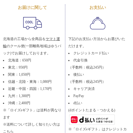
お届けに関して
お支払い
北海道の工場から全商品を
ヤマト運
下記のお支払い方法からお選びいた
輸
のクール便(一部離島地域はゆうパ
だけます。
ック)でお届けしております。
クレジットカード払い
北海道：650円
代金引換
東北：950円
（手数料：税込245円）
関東：1,050円
後払い
信越・北陸・東海：1,080円
（手数料：税込245円）
近畿・中国・四国：1,170円
キャリア決済
九州：1,300円
PayPay
沖縄：2,400円
d払い
※「ロイズeギフト」は送料が異なり
(dポイントたまる・つかえる)
ます
※送料について詳しく知りたい方は
※「ロイズeギフト」はクレジットカ
こちら