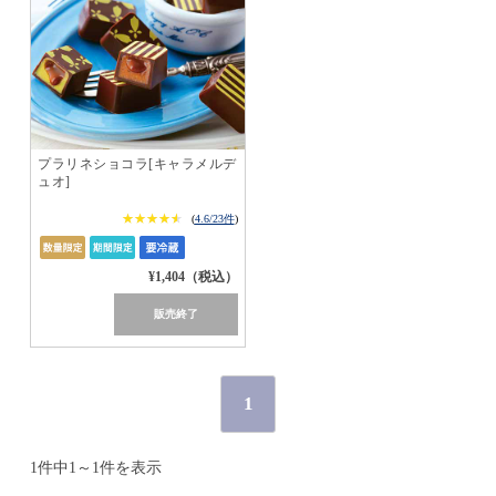
プラリネショコラ[キャラメルデ
ュオ]
★★★★★
★★★★★
(
4.6/23件
)
¥1,404（税込）
販売終了
1
1件中1～1件を表示